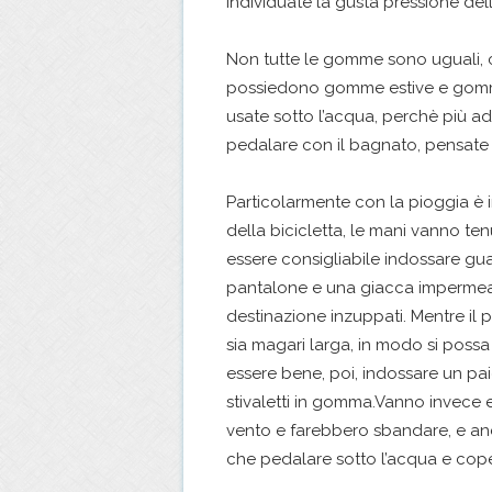
individuate la gusta pressione de
Non tutte le gomme sono uguali, c
possiedono gomme estive e gomm
usate sotto l’acqua, perchè più ad
pedalare con il bagnato, pensat
Particolarmente con la pioggia è 
della bicicletta, le mani vanno te
essere consigliabile indossare gu
pantalone e una giacca impermeabil
destinazione inzuppati. Mentre il 
sia magari larga, in modo si possa
essere bene, poi, indossare un pai
stivaletti in gomma.Vanno invece e
vento e farebbero sbandare, e anc
che pedalare sotto l’acqua e cope