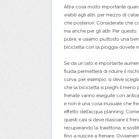
Altra cosa molto importante quand
visibili agli altri, per mezzo di cat
che posteriori. Considerate che con
ma anche per gli altri. Per questo,
pulire, e usiamo piuttosto una berr
bicicletta con la pioggia dovete m
Se da un lato è importante aumenta
fluida permetterà di ridurre il ris
curva, per esempio, si deve sceglie
che la bicicletta si pieghi il men
frenate vanno eseguite con antici
e non è una cosa inusuale che fren
effetto dell’acqua planning. Come p
questi casi si deve rilasciare il fre
recuperando la traiettoria, e sosti
fino a riuscire a frenare. Ovviamen