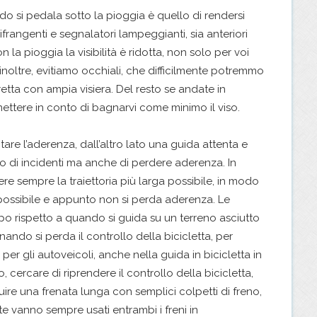
o si pedala sotto la pioggia è quello di rendersi
arifrangenti e segnalatori lampeggianti, sia anteriori
 la pioggia la visibilità è ridotta, non solo per voi
 inoltre, evitiamo occhiali, che difficilmente potremmo
etta con ampia visiera. Del resto se andate in
ettere in conto di bagnarvi come minimo il viso.
re l’aderenza, dall’altro lato una guida attenta e
chio di incidenti ma anche di perdere aderenza. In
re sempre la traiettoria più larga possibile, in modo
o possibile e appunto non si perda aderenza. Le
po rispetto a quando si guida su un terreno asciutto
ando si perda il controllo della bicicletta, per
er gli autoveicoli, anche nella guida in bicicletta in
no, cercare di riprendere il controllo della bicicletta,
tuire una frenata lunga con semplici colpetti di freno,
te vanno sempre usati entrambi i freni in